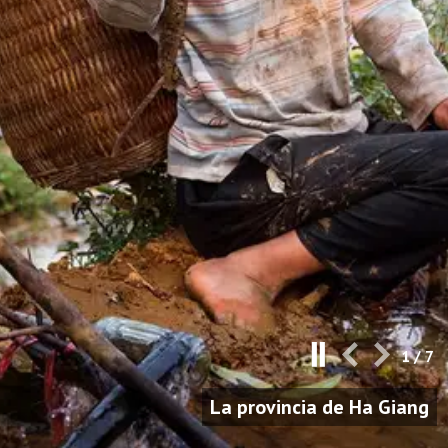
1
/
7
La provincia de Ha Giang