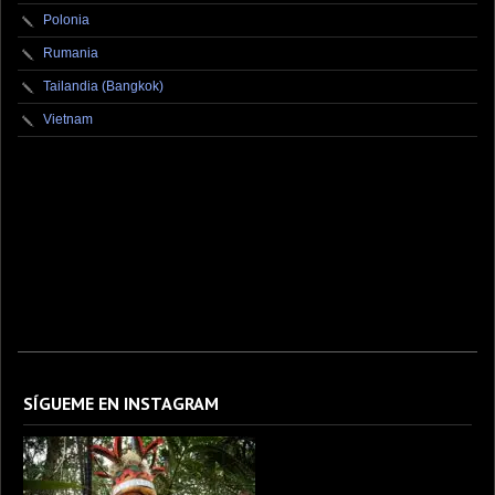
Polonia
Rumania
Tailandia (Bangkok)
Vietnam
fotografo fotografia foto photography photographer photo photooftheday fotos canon
fotograf portrait instagram fotografos nikon instagood nature photos like picoftheday art
model arte modelo ensaiofotografico wedding fotografie travel fotografias retrato
fotografiaartistica naturephotography fotodeldia ensaio portraitphotography
photographylovers photograph captures streetphotography photographers picture fashion
instaphoto fotostumblr portraits documental documentary periodismo fotoperiodismo
SÍGUEME EN INSTAGRAM