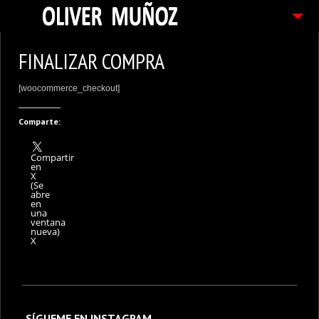
ARTICULOS / BLOG
FINALIZAR COMPRA
FOTOGRAFIAS
[woocommerce_checkout]
CONTACTO
Comparte:
PEDIDOS
Compartir
en
X
(Se
abre
en
una
ventana
nueva)
X
SÍGUEME EN INSTAGRAM