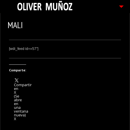
ARTICULOS / BLOG
MALI
FOTOGRAFIAS
CONTACTO
[wdi_feed id=»57″]
PEDIDOS
Comparte:
Compartir
en
X
(Se
abre
en
una
ventana
nueva)
X