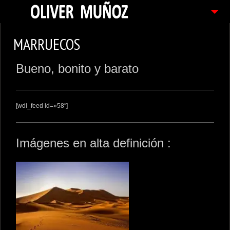
ARTICULOS / BLOG
MARRUECOS
FOTOGRAFIAS
Bueno, bonito y barato
CONTACTO
PEDIDOS
[wdi_feed id=»58″]
Imágenes en alta definición :