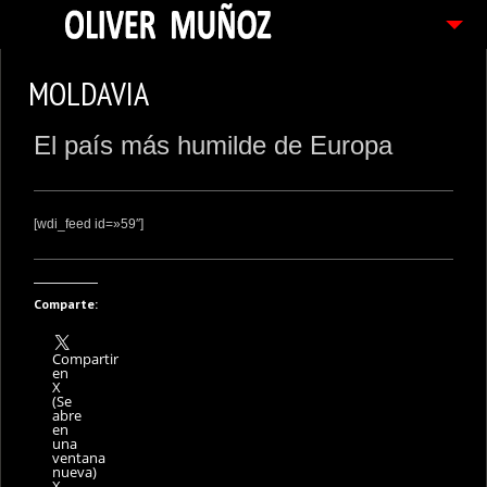
ARTICULOS / BLOG
MOLDAVIA
FOTOGRAFIAS
El país más humilde de Europa
CONTACTO
PEDIDOS
[wdi_feed id=»59″]
Comparte:
Compartir
en
X
(Se
abre
en
una
ventana
nueva)
X