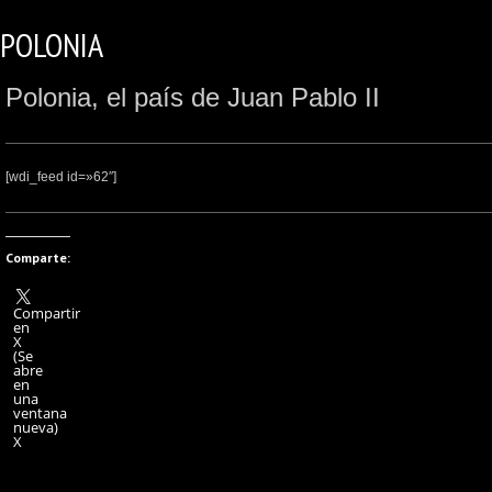
POLONIA
Polonia, el país de Juan Pablo II
[wdi_feed id=»62″]
Comparte:
Compartir
en
X
(Se
abre
en
una
ventana
nueva)
X