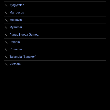
Kyrgyzstan
Marruecos
Moldavia
Myanmar
Papua Nueva Guinea
Polonia
Rumania
Tailandia (Bangkok)
Vietnam
fotografo fotografia foto photography photographer photo photooftheday fotos canon
fotograf portrait instagram fotografos nikon instagood nature photos like picoftheday art
model arte modelo ensaiofotografico wedding fotografie travel fotografias retrato
fotografiaartistica naturephotography fotodeldia ensaio portraitphotography
photographylovers photograph captures streetphotography photographers picture fashion
instaphoto fotostumblr portraits documental documentary periodismo fotoperiodismo