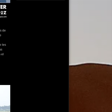
fotografo fotografia foto photography
photographer photo photooftheday fotos
canon fotograf portrait instagram
fotografos nikon instagood nature photos
like picoftheday art model arte modelo
ensaiofotografico wedding fotografie
os de
travel fotografias retrato fotografiaartistica
e
naturephotography fotodeldia ensaio
portraitphotography photographylovers
photograph captures streetphotography
photographers picture fashion instaphoto
e les
fotostumblr portraits documental
ás
documentary periodismo fotoperiodismo
 el