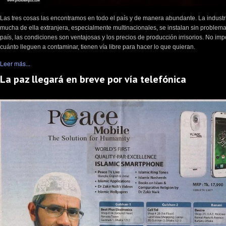
Las tres cosas las encontramos en todo el país y de manera abundante. La industr
mucha de ella extranjera, especialmente multinacionales, se instalan sin problema
país, las condiciones son ventajosas y los precios de producción irrisorios. No imp
cuánto lleguen a contaminar, tienen vía libre para hacer lo que quieran.
Leer más...
La paz llegará en breve por vía telefónica