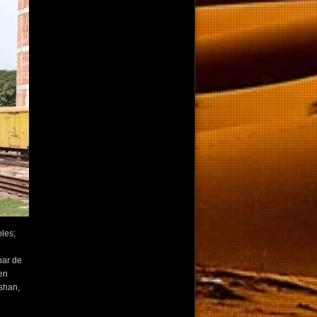
les;
par de
en
shan,