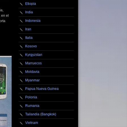
Etiopia
ia,
India
 en el
Indonesia
orta
Iran
Italia
Kosovo
Kyrgyzstan
Marruecos
Moldavia
Myanmar
Papua Nueva Guinea
Polonia
Rumania
Tailandia (Bangkok)
Vietnam