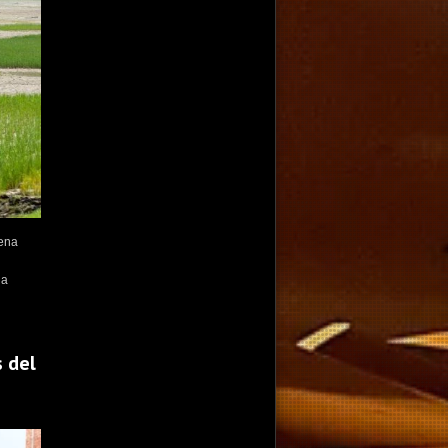
rena
la
s del