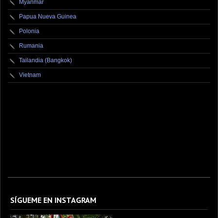
Myanmar
Papua Nueva Guinea
Polonia
Rumania
Tailandia (Bangkok)
Vietnam
fotografo fotografia foto photography photographer photo photooftheday fotos canon
fotograf portrait instagram fotografos nikon instagood nature photos like picoftheday art
model arte modelo ensaiofotografico wedding fotografie travel fotografias retrato
fotografiaartistica naturephotography fotodeldia ensaio portraitphotography
photographylovers photograph captures streetphotography photographers picture fashion
instaphoto fotostumblr portraits documental documentary periodismo fotoperiodismo
SÍGUEME EN INSTAGRAM