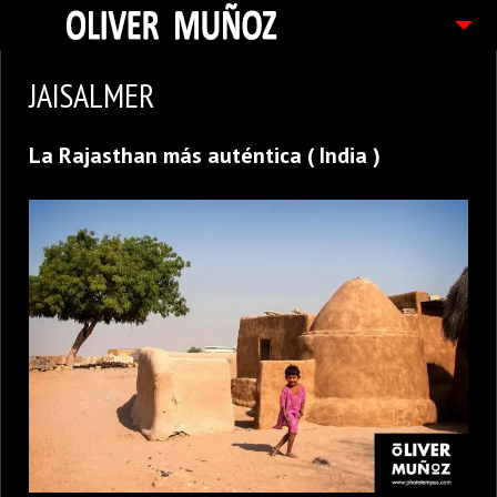
ARTICULOS / BLOG
JAISALMER
FOTOGRAFIAS
La Rajasthan más auténtica ( India )
CONTACTO
PEDIDOS