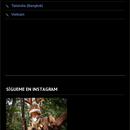
Tailandia (Bangkok)
Vietnam
fotografo fotografia foto photography photographer photo photooftheday fotos canon
fotograf portrait instagram fotografos nikon instagood nature photos like picoftheday art
model arte modelo ensaiofotografico wedding fotografie travel fotografias retrato
fotografiaartistica naturephotography fotodeldia ensaio portraitphotography
photographylovers photograph captures streetphotography photographers picture fashion
instaphoto fotostumblr portraits documental documentary periodismo fotoperiodismo
SÍGUEME EN INSTAGRAM