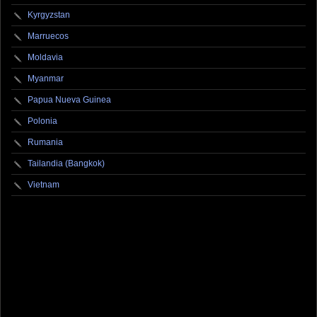
Kyrgyzstan
Marruecos
Moldavia
Myanmar
Papua Nueva Guinea
Polonia
Rumania
Tailandia (Bangkok)
Vietnam
fotografo fotografia foto photography photographer photo photooftheday fotos canon
fotograf portrait instagram fotografos nikon instagood nature photos like picoftheday art
model arte modelo ensaiofotografico wedding fotografie travel fotografias retrato
fotografiaartistica naturephotography fotodeldia ensaio portraitphotography
photographylovers photograph captures streetphotography photographers picture fashion
instaphoto fotostumblr portraits documental documentary periodismo fotoperiodismo