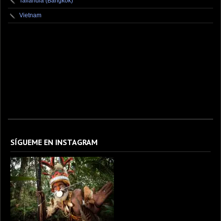
Tailandia (Bangkok)
Vietnam
fotografo fotografia foto photography photographer photo photooftheday fotos canon
fotograf portrait instagram fotografos nikon instagood nature photos like picoftheday art
model arte modelo ensaiofotografico wedding fotografie travel fotografias retrato
fotografiaartistica naturephotography fotodeldia ensaio portraitphotography
photographylovers photograph captures streetphotography photographers picture fashion
instaphoto fotostumblr portraits documental documentary periodismo fotoperiodismo
SÍGUEME EN INSTAGRAM