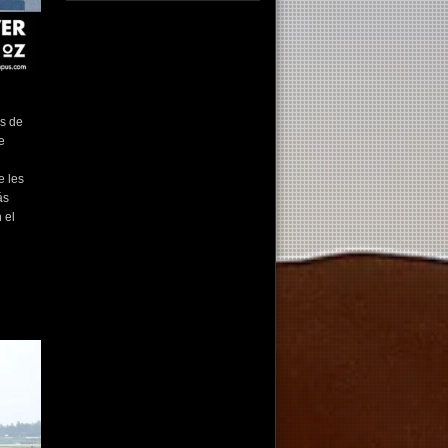
fotografo fotografia foto photography
photographer photo photooftheday fotos
canon fotograf portrait instagram
fotografos nikon instagood nature photos
like picoftheday art model arte modelo
ensaiofotografico wedding fotografie
os de
travel fotografias retrato fotografiaartistica
e
naturephotography fotodeldia ensaio
portraitphotography photographylovers
photograph captures streetphotography
photographers picture fashion instaphoto
e les
fotostumblr portraits documental
ás
documentary periodismo fotoperiodismo
 el