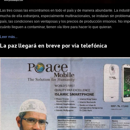
Las tres cosas las encontramos en todo el país y de manera abundante. La industr
mucha de ella extranjera, especialmente multinacionales, se instalan sin problema
país, las condiciones son ventajosas y los precios de producción irrisorios. No imp
cuánto lleguen a contaminar, tienen vía libre para hacer lo que quieran.
Leer más...
La paz llegará en breve por vía telefónica