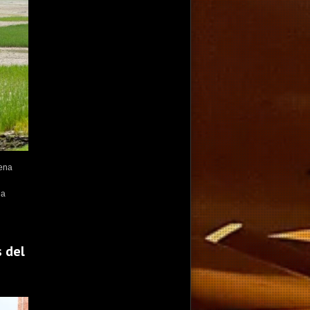
rena
la
s del