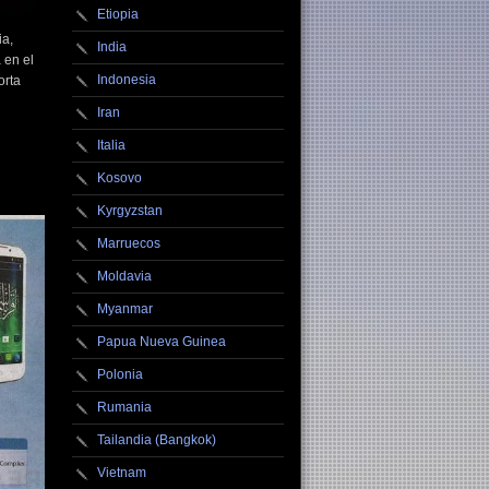
Etiopia
ia,
India
 en el
Indonesia
orta
Iran
Italia
Kosovo
Kyrgyzstan
Marruecos
Moldavia
Myanmar
Papua Nueva Guinea
Polonia
Rumania
Tailandia (Bangkok)
Vietnam