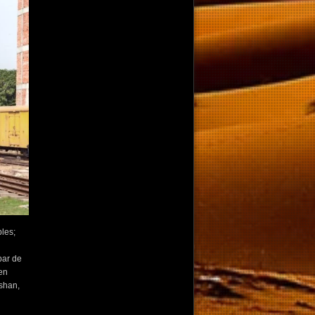
les;
par de
en
shan,