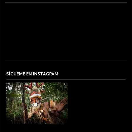
fotografo fotografia foto photography photographer photo photooftheday fotos canon
fotograf portrait instagram fotografos nikon instagood nature photos like picoftheday art
model arte modelo ensaiofotografico wedding fotografie travel fotografias retrato
fotografiaartistica naturephotography fotodeldia ensaio portraitphotography
photographylovers photograph captures streetphotography photographers picture fashion
instaphoto fotostumblr portraits documental documentary periodismo fotoperiodismo
SÍGUEME EN INSTAGRAM