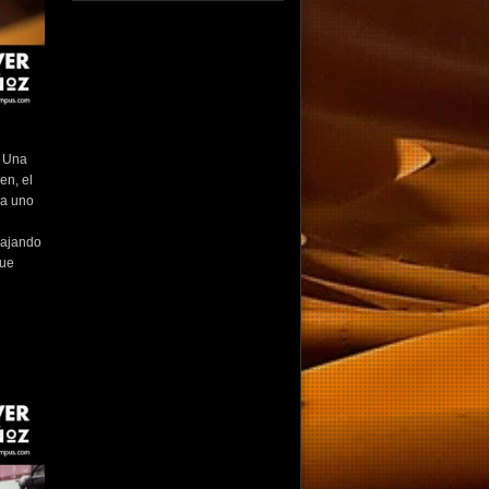
fotografo fotografia foto photography
photographer photo photooftheday fotos
canon fotograf portrait instagram
fotografos nikon instagood nature photos
like picoftheday art model arte modelo
ensaiofotografico wedding fotografie
travel fotografias retrato fotografiaartistica
naturephotography fotodeldia ensaio
. Una
portraitphotography photographylovers
en, el
photograph captures streetphotography
photographers picture fashion instaphoto
da uno
fotostumblr portraits documental
documentary periodismo fotoperiodismo
iajando
que