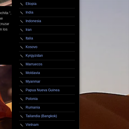
Etiopia
India
chita “,
ue
Indonesia
cruzar
n los
Iran
Italia
Kosovo
Kyrgyzstan
Marruecos
Moldavia
Myanmar
Papua Nueva Guinea
Polonia
Rumania
Tailandia (Bangkok)
Vietnam