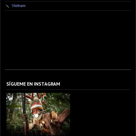
Vietnam
fotografo fotografia foto photography photographer photo photooftheday fotos canon
fotograf portrait instagram fotografos nikon instagood nature photos like picoftheday art
model arte modelo ensaiofotografico wedding fotografie travel fotografias retrato
fotografiaartistica naturephotography fotodeldia ensaio portraitphotography
photographylovers photograph captures streetphotography photographers picture fashion
instaphoto fotostumblr portraits documental documentary periodismo fotoperiodismo
SÍGUEME EN INSTAGRAM