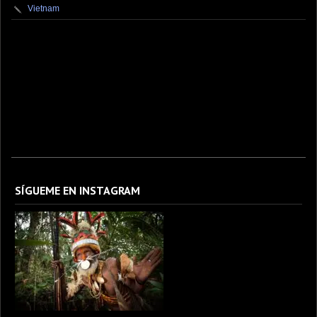
Vietnam
fotografo fotografia foto photography photographer photo photooftheday fotos canon
fotograf portrait instagram fotografos nikon instagood nature photos like picoftheday art
model arte modelo ensaiofotografico wedding fotografie travel fotografias retrato
fotografiaartistica naturephotography fotodeldia ensaio portraitphotography
photographylovers photograph captures streetphotography photographers picture fashion
instaphoto fotostumblr portraits documental documentary periodismo fotoperiodismo
SÍGUEME EN INSTAGRAM