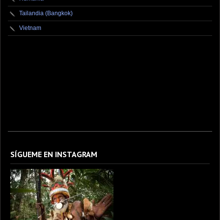
Tailandia (Bangkok)
Vietnam
fotografo fotografia foto photography photographer photo photooftheday fotos canon
fotograf portrait instagram fotografos nikon instagood nature photos like picoftheday art
model arte modelo ensaiofotografico wedding fotografie travel fotografias retrato
fotografiaartistica naturephotography fotodeldia ensaio portraitphotography
photographylovers photograph captures streetphotography photographers picture fashion
instaphoto fotostumblr portraits documental documentary periodismo fotoperiodismo
SÍGUEME EN INSTAGRAM