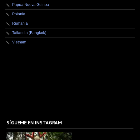
Papua Nueva Guinea
Polonia
Rumania
Tailandia (Bangkok)
Vietnam
fotografo fotografia foto photography photographer photo photooftheday fotos canon
fotograf portrait instagram fotografos nikon instagood nature photos like picoftheday art
model arte modelo ensaiofotografico wedding fotografie travel fotografias retrato
fotografiaartistica naturephotography fotodeldia ensaio portraitphotography
photographylovers photograph captures streetphotography photographers picture fashion
instaphoto fotostumblr portraits documental documentary periodismo fotoperiodismo
SÍGUEME EN INSTAGRAM